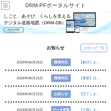
コ
ナ
DRM-PFポータルサイト
ン
ビ
テ
ゲ
しごと、あそび、くらしを支える
ン
ー
デジタル道路地図（DRM-DB）
ツ
シ
へ
ョ
READ MORE
ス
ン
キ
に
ッ
移
お知らせ
お知らせ一覧
プ
動
2026年06月26日
障害対応
【解消しました】当協会サーバ不具合によるDRM-PFサービスへの影響について
2026年06月15日
障害対応
【重要】当協会サーバ不具合によるDRM-PFサービスへの影響について
2026年05月22日
お知らせ
【完了しました】システムメンテナンスのお知らせ
2026年05月15日
データ更新
【公開しました】データ更新実施（3803版公開）のお知らせ